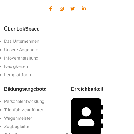
Über LokSpace
Das Unternehmen
Unsere Angebote
Infoveranstaltung
Neuigkeiten
Lernplattform
Bildungsangebote
Erreichbarkeit
Personalentwicklung
Triebfahrzeugführer
Wagenmeister
Zugbegleiter